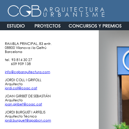
RAMBLA PRINCIPAL, 83 entr.
08800 Vilanova i la Geltrú
Barcelona
tel. 93 814 30 27
659 959 138
info@cgbarquitectura.com
JORDI COLL I GRIFOLL
Arquitecto
jordi.coll@coac.cat
JOAN GIRIBET DE SEBASTIÁN
Arquitecto
joan.giribet@coac.cat
JORDI BURGUET I ARFELIS
Arquitecto Técnico
jordi.burguet@apabcn.com